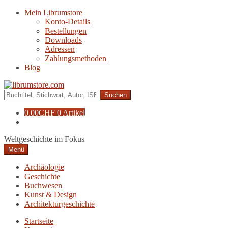
Zur
Zum
Mein Librumstore
Navigation
Inhalt
Konto-Details
springen
springen
Bestellungen
Downloads
Adressen
Zahlungsmethoden
Blog
Suche
nach:
0.00
CHF
0 Artikel
Weltgeschichte im Fokus
Menü
Archäologie
Geschichte
Buchwesen
Kunst & Design
Architekturgeschichte
Startseite