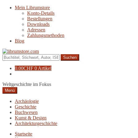
Zur
Zum
Mein Librumstore
Navigation
Inhalt
Konto-Details
springen
springen
Bestellungen
Downloads
Adressen
Zahlungsmethoden
Blog
Suche
nach:
0.00
CHF
0 Artikel
Weltgeschichte im Fokus
Menü
Archäologie
Geschichte
Buchwesen
Kunst & Design
Architekturgeschichte
Startseite