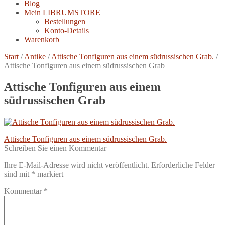
Blog
Mein LIBRUMSTORE
Bestellungen
Konto-Details
Warenkorb
Start
/
Antike
/
Attische Tonfiguren aus einem südrussischen Grab.
/
Attische Tonfiguren aus einem südrussischen Grab
Attische Tonfiguren aus einem
südrussischen Grab
Beitragsnavigation
Vorheriger
Attische Tonfiguren aus einem südrussischen Grab.
Beitrag:
Schreiben Sie einen Kommentar
Ihre E-Mail-Adresse wird nicht veröffentlicht.
Erforderliche Felder
sind mit
*
markiert
Kommentar
*