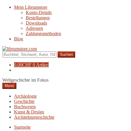
Zur
Zum
Mein Librumstore
Navigation
Inhalt
Konto-Details
springen
springen
Bestellungen
Downloads
Adressen
Zahlungsmethoden
Blog
Suche
nach:
0.00
CHF
0 Artikel
Weltgeschichte im Fokus
Menü
Archäologie
Geschichte
Buchwesen
Kunst & Design
Architekturgeschichte
Startseite