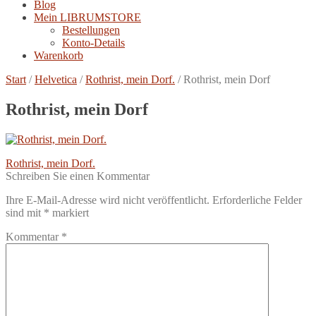
Blog
Mein LIBRUMSTORE
Bestellungen
Konto-Details
Warenkorb
Start
/
Helvetica
/
Rothrist, mein Dorf.
/
Rothrist, mein Dorf
Rothrist, mein Dorf
Beitragsnavigation
Vorheriger
Rothrist, mein Dorf.
Beitrag:
Schreiben Sie einen Kommentar
Ihre E-Mail-Adresse wird nicht veröffentlicht.
Erforderliche Felder
sind mit
*
markiert
Kommentar
*