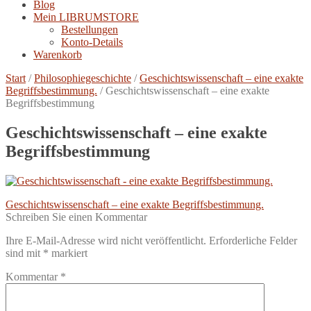
Blog
Mein LIBRUMSTORE
Bestellungen
Konto-Details
Warenkorb
Start
/
Philosophiegeschichte
/
Geschichtswissenschaft – eine exakte
Begriffsbestimmung.
/
Geschichtswissenschaft – eine exakte
Begriffsbestimmung
Geschichtswissenschaft – eine exakte
Begriffsbestimmung
Beitragsnavigation
Vorheriger
Geschichtswissenschaft – eine exakte Begriffsbestimmung.
Beitrag:
Schreiben Sie einen Kommentar
Ihre E-Mail-Adresse wird nicht veröffentlicht.
Erforderliche Felder
sind mit
*
markiert
Kommentar
*