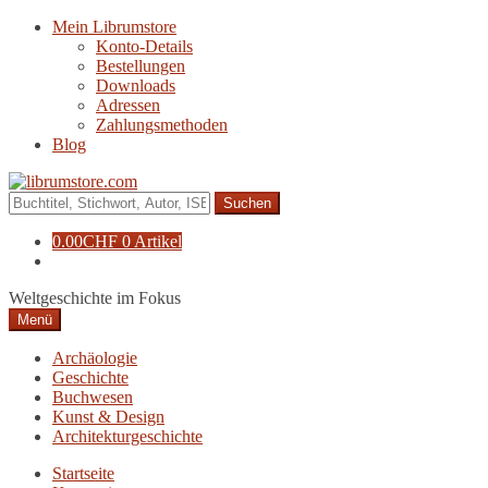
Zur
Zum
Mein Librumstore
Navigation
Inhalt
Konto-Details
springen
springen
Bestellungen
Downloads
Adressen
Zahlungsmethoden
Blog
Suche
nach:
0.00
CHF
0 Artikel
Weltgeschichte im Fokus
Menü
Archäologie
Geschichte
Buchwesen
Kunst & Design
Architekturgeschichte
Startseite