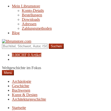
Zur
Zum
Mein Librumstore
Navigation
Inhalt
Konto-Details
springen
springen
Bestellungen
Downloads
Adressen
Zahlungsmethoden
Blog
Suche
nach:
0.00
CHF
0 Artikel
Weltgeschichte im Fokus
Menü
Archäologie
Geschichte
Buchwesen
Kunst & Design
Architekturgeschichte
Startseite