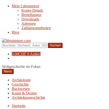
Zur
Zum
Mein Librumstore
Navigation
Inhalt
Konto-Details
springen
springen
Bestellungen
Downloads
Adressen
Zahlungsmethoden
Blog
Suche
nach:
0.00
CHF
0 Artikel
Weltgeschichte im Fokus
Menü
Archäologie
Geschichte
Buchwesen
Kunst & Design
Architekturgeschichte
Startseite