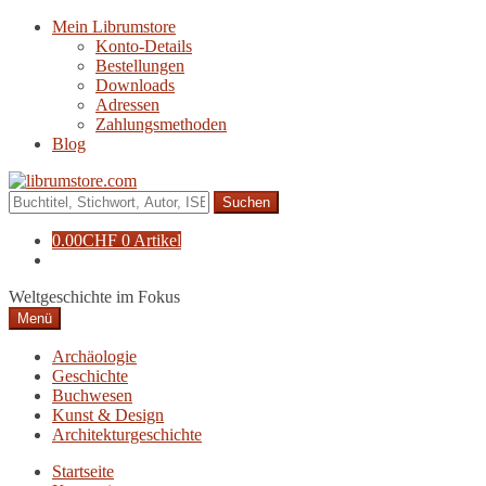
Zur
Zum
Mein Librumstore
Navigation
Inhalt
Konto-Details
springen
springen
Bestellungen
Downloads
Adressen
Zahlungsmethoden
Blog
Suche
nach:
0.00
CHF
0 Artikel
Weltgeschichte im Fokus
Menü
Archäologie
Geschichte
Buchwesen
Kunst & Design
Architekturgeschichte
Startseite