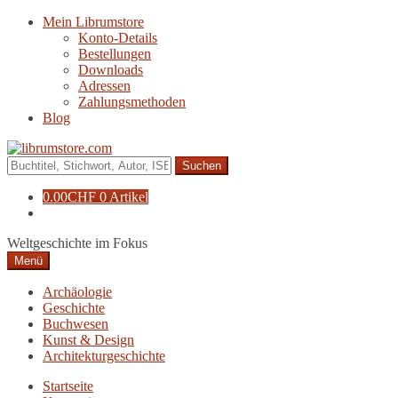
Zur
Zum
Mein Librumstore
Navigation
Inhalt
Konto-Details
springen
springen
Bestellungen
Downloads
Adressen
Zahlungsmethoden
Blog
Suche
nach:
0.00
CHF
0 Artikel
Weltgeschichte im Fokus
Menü
Archäologie
Geschichte
Buchwesen
Kunst & Design
Architekturgeschichte
Startseite