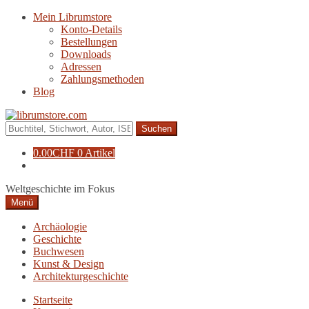
Zur
Zum
Mein Librumstore
Navigation
Inhalt
Konto-Details
springen
springen
Bestellungen
Downloads
Adressen
Zahlungsmethoden
Blog
Suche
nach:
0.00
CHF
0 Artikel
Weltgeschichte im Fokus
Menü
Archäologie
Geschichte
Buchwesen
Kunst & Design
Architekturgeschichte
Startseite