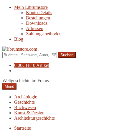
Zur
Zum
Mein Librumstore
Navigation
Inhalt
Konto-Details
springen
springen
Bestellungen
Downloads
Adressen
Zahlungsmethoden
Blog
Suche
nach:
0.00
CHF
0 Artikel
Weltgeschichte im Fokus
Menü
Archäologie
Geschichte
Buchwesen
Kunst & Design
Architekturgeschichte
Startseite