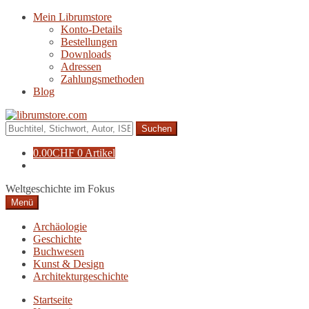
Zur
Zum
Mein Librumstore
Navigation
Inhalt
Konto-Details
springen
springen
Bestellungen
Downloads
Adressen
Zahlungsmethoden
Blog
Suche
nach:
0.00
CHF
0 Artikel
Weltgeschichte im Fokus
Menü
Archäologie
Geschichte
Buchwesen
Kunst & Design
Architekturgeschichte
Startseite