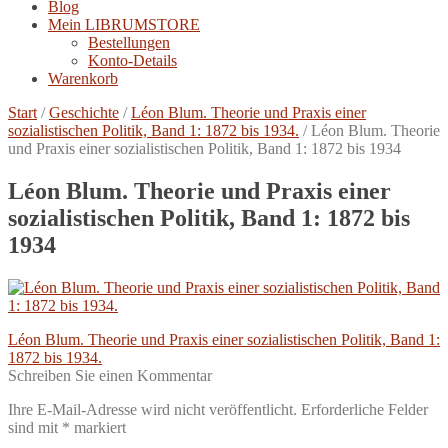
Blog
Mein LIBRUMSTORE
Bestellungen
Konto-Details
Warenkorb
Start
/
Geschichte
/
Léon Blum. Theorie und Praxis einer
sozialistischen Politik, Band 1: 1872 bis 1934.
/
Léon Blum. Theorie
und Praxis einer sozialistischen Politik, Band 1: 1872 bis 1934
Léon Blum. Theorie und Praxis einer
sozialistischen Politik, Band 1: 1872 bis
1934
Beitragsnavigation
Vorheriger
Léon Blum. Theorie und Praxis einer sozialistischen Politik, Band 1:
Beitrag:
1872 bis 1934.
Schreiben Sie einen Kommentar
Ihre E-Mail-Adresse wird nicht veröffentlicht.
Erforderliche Felder
sind mit
*
markiert