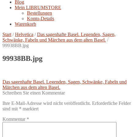
Blog
Mein LIBRUMSTORE
Bestellungen
Konto-Details
Warenkorb
Start
/
Helvetica
/
Das sagenhafte Basel. Legenden, Sagen,
Schwänke, Fabeln und Märchen aus dem alten Basel.
/
99938BB.jpg
99938BB.jpg
Beitragsnavigation
Vorheriger
Das sagenhafte Basel. Legenden, Sagen, Schwänke, Fabeln und
Beitrag:
Märchen aus dem alten Basel.
Schreiben Sie einen Kommentar
Ihre E-Mail-Adresse wird nicht veröffentlicht.
Erforderliche Felder
sind mit
*
markiert
Kommentar
*