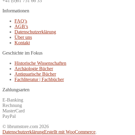
+41 (0)61 751 66 33
Informationen
FAQ’s
AGB’s
Datenschutzerklärung
Über uns
Kontakt
Geschichte im Fokus
Historische Wissenschaften
Archäologie Bücher
Antiquarische Bücher
Fachliteratur | Fachbücher
Zahlungsarten
E-Banking
Rechnung
MasterCard
PayPal
© librumstore.com 2026
Datenschutzerklärung
Erstellt mit WooCommerce
.