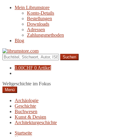
Zur
Zum
Mein Librumstore
Navigation
Inhalt
Konto-Details
springen
springen
Bestellungen
Downloads
Adressen
Zahlungsmethoden
Blog
Suche
nach:
0.00
CHF
0 Artikel
Weltgeschichte im Fokus
Menü
Archäologie
Geschichte
Buchwesen
Kunst & Design
Architekturgeschichte
Startseite