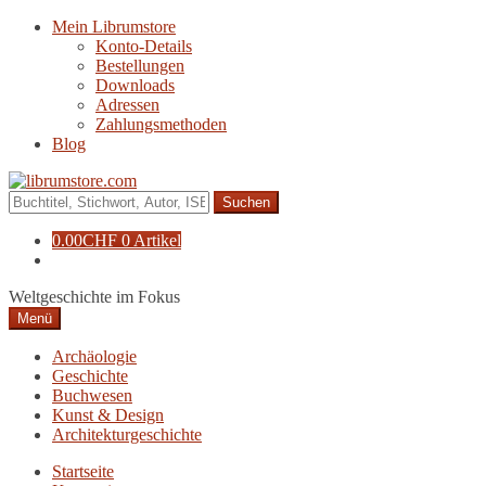
Zur
Zum
Mein Librumstore
Navigation
Inhalt
Konto-Details
springen
springen
Bestellungen
Downloads
Adressen
Zahlungsmethoden
Blog
Suche
nach:
0.00
CHF
0 Artikel
Weltgeschichte im Fokus
Menü
Archäologie
Geschichte
Buchwesen
Kunst & Design
Architekturgeschichte
Startseite