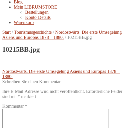
Blog
Mein LIBRUMSTORE
Bestellungen
Konto-Details
Warenkorb
Start
/
Tourismusgeschichte
/
Nordostwärts. Die erste Umsegelung
Asiens und Europas 1878 – 1880.
/
10215BB.jpg
10215BB.jpg
Beitragsnavigation
Vorheriger
Nordostwärts. Die erste Umsegelung Asiens und Europas 1878 –
Beitrag:
1880.
Schreiben Sie einen Kommentar
Ihre E-Mail-Adresse wird nicht veröffentlicht.
Erforderliche Felder
sind mit
*
markiert
Kommentar
*