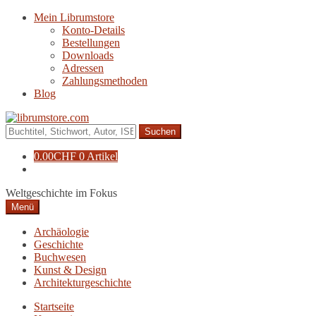
Zur
Zum
Mein Librumstore
Navigation
Inhalt
Konto-Details
springen
springen
Bestellungen
Downloads
Adressen
Zahlungsmethoden
Blog
Suche
nach:
0.00
CHF
0 Artikel
Weltgeschichte im Fokus
Menü
Archäologie
Geschichte
Buchwesen
Kunst & Design
Architekturgeschichte
Startseite