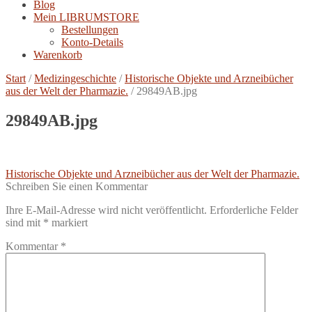
Blog
Mein LIBRUMSTORE
Bestellungen
Konto-Details
Warenkorb
Start
/
Medizingeschichte
/
Historische Objekte und Arzneibücher
aus der Welt der Pharmazie.
/
29849AB.jpg
29849AB.jpg
Beitragsnavigation
Vorheriger
Historische Objekte und Arzneibücher aus der Welt der Pharmazie.
Beitrag:
Schreiben Sie einen Kommentar
Ihre E-Mail-Adresse wird nicht veröffentlicht.
Erforderliche Felder
sind mit
*
markiert
Kommentar
*