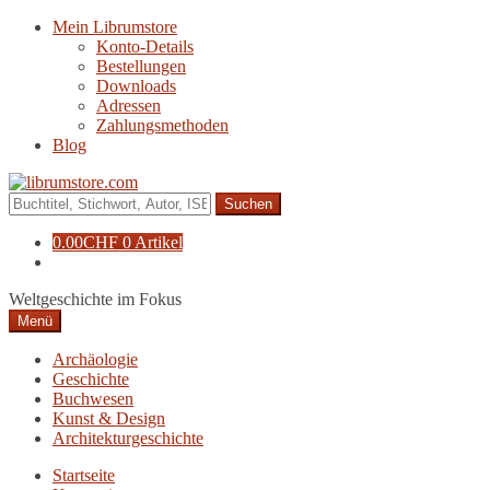
Zur
Zum
Mein Librumstore
Navigation
Inhalt
Konto-Details
springen
springen
Bestellungen
Downloads
Adressen
Zahlungsmethoden
Blog
Suche
nach:
0.00
CHF
0 Artikel
Weltgeschichte im Fokus
Menü
Archäologie
Geschichte
Buchwesen
Kunst & Design
Architekturgeschichte
Startseite