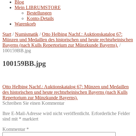
Blog
Mein LIBRUMSTORE
Bestellungen
Konto-Details
Warenkorb
Start
/
Numismatik
/
Otto Helbing Nachf.: Auktionskatalog 67:
Münzen und Medaillen des historischen und heute rechtsrheinischen
Bayerns (nach Kulls Repertorium zur Münzkunde Bayerns).
/
100159BB.jpg
100159BB.jpg
Beitragsnavigation
Vorheriger
Otto Helbing Nachf.: Auktionskatalog 67: Münzen und Medaillen
Beitrag:
des historischen und heute rechtsrheinischen Bayerns (nach Kulls
Repertorium zur Münzkunde Bayerns).
Schreiben Sie einen Kommentar
Ihre E-Mail-Adresse wird nicht veröffentlicht.
Erforderliche Felder
sind mit
*
markiert
Kommentar
*