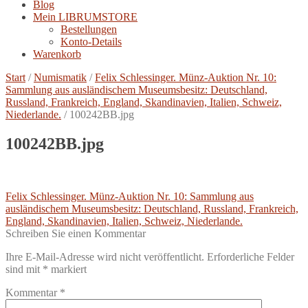
Blog
Mein LIBRUMSTORE
Bestellungen
Konto-Details
Warenkorb
Start
/
Numismatik
/
Felix Schlessinger. Münz-Auktion Nr. 10:
Sammlung aus ausländischem Museumsbesitz: Deutschland,
Russland, Frankreich, England, Skandinavien, Italien, Schweiz,
Niederlande.
/
100242BB.jpg
100242BB.jpg
Beitragsnavigation
Vorheriger
Felix Schlessinger. Münz-Auktion Nr. 10: Sammlung aus
Beitrag:
ausländischem Museumsbesitz: Deutschland, Russland, Frankreich,
England, Skandinavien, Italien, Schweiz, Niederlande.
Schreiben Sie einen Kommentar
Ihre E-Mail-Adresse wird nicht veröffentlicht.
Erforderliche Felder
sind mit
*
markiert
Kommentar
*