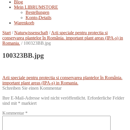
Blog
Mein LIBRUMSTORE
Bestellungen
Konto-Details
Warenkorb
Start
/
Naturwissenschaft
/
Arii speciale pentru protectia si
conservarea plantelor în România. important plant areas (IPA-s) in
Romania.
/
100323BB.jpg
100323BB.jpg
Beitragsnavigation
Vorheriger
Arii speciale pentru protectia si conservarea plantelor în România.
Beitrag:
important plant areas (IPA-s) in Romania.
Schreiben Sie einen Kommentar
Ihre E-Mail-Adresse wird nicht veröffentlicht.
Erforderliche Felder
sind mit
*
markiert
Kommentar
*