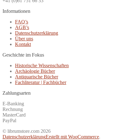
+41 (0)61 751 66 33
Informationen
FAQ’s
AGB’s
Datenschutzerklärung
Über uns
Kontakt
Geschichte im Fokus
Historische Wissenschaften
Archäologie Bücher
Antiquarische Bücher
Fachliteratur | Fachbücher
Zahlungsarten
E-Banking
Rechnung
MasterCard
PayPal
© librumstore.com 2026
Datenschutzerklärung
Erstellt mit WooCommerce
.