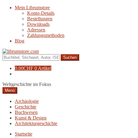
Zur
Zum
Mein Librumstore
Navigation
Inhalt
Konto-Details
springen
springen
Bestellungen
Downloads
Adressen
Zahlungsmethoden
Blog
Suche
nach:
0.00
CHF
0 Artikel
Weltgeschichte im Fokus
Menü
Archäologie
Geschichte
Buchwesen
Kunst & Design
Architekturgeschichte
Startseite