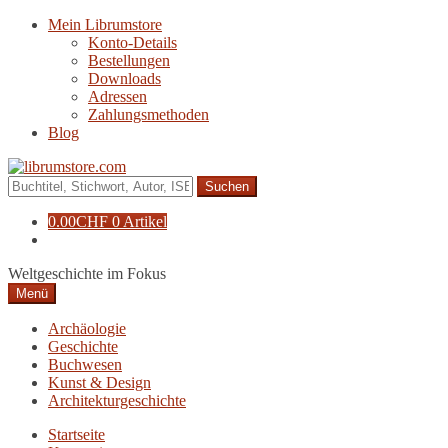
Zur
Zum
Mein Librumstore
Navigation
Inhalt
Konto-Details
springen
springen
Bestellungen
Downloads
Adressen
Zahlungsmethoden
Blog
Suche
nach:
0.00
CHF
0 Artikel
Weltgeschichte im Fokus
Menü
Archäologie
Geschichte
Buchwesen
Kunst & Design
Architekturgeschichte
Startseite