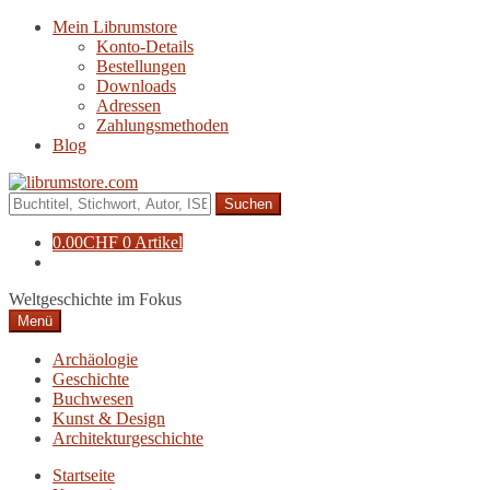
Zur
Zum
Mein Librumstore
Navigation
Inhalt
Konto-Details
springen
springen
Bestellungen
Downloads
Adressen
Zahlungsmethoden
Blog
Suche
nach:
0.00
CHF
0 Artikel
Weltgeschichte im Fokus
Menü
Archäologie
Geschichte
Buchwesen
Kunst & Design
Architekturgeschichte
Startseite