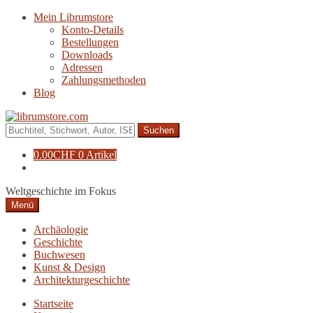
Zur
Zum
Mein Librumstore
Navigation
Inhalt
Konto-Details
springen
springen
Bestellungen
Downloads
Adressen
Zahlungsmethoden
Blog
Suche
nach:
0.00
CHF
0 Artikel
Weltgeschichte im Fokus
Menü
Archäologie
Geschichte
Buchwesen
Kunst & Design
Architekturgeschichte
Startseite