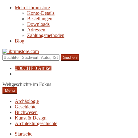
Zur
Zum
Mein Librumstore
Navigation
Inhalt
Konto-Details
springen
springen
Bestellungen
Downloads
Adressen
Zahlungsmethoden
Blog
Suche
nach:
0.00
CHF
0 Artikel
Weltgeschichte im Fokus
Menü
Archäologie
Geschichte
Buchwesen
Kunst & Design
Architekturgeschichte
Startseite