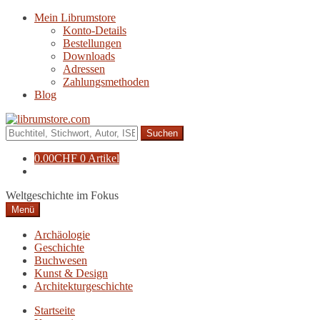
Zur
Zum
Mein Librumstore
Navigation
Inhalt
Konto-Details
springen
springen
Bestellungen
Downloads
Adressen
Zahlungsmethoden
Blog
Suche
nach:
0.00
CHF
0 Artikel
Weltgeschichte im Fokus
Menü
Archäologie
Geschichte
Buchwesen
Kunst & Design
Architekturgeschichte
Startseite