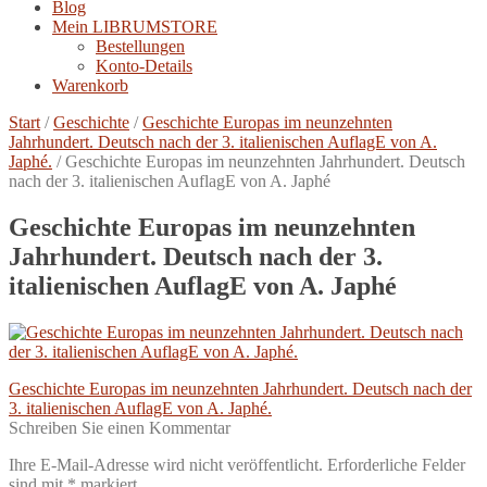
Blog
Mein LIBRUMSTORE
Bestellungen
Konto-Details
Warenkorb
Start
/
Geschichte
/
Geschichte Europas im neunzehnten
Jahrhundert. Deutsch nach der 3. italienischen AuflagE von A.
Japhé.
/
Geschichte Europas im neunzehnten Jahrhundert. Deutsch
nach der 3. italienischen AuflagE von A. Japhé
Geschichte Europas im neunzehnten
Jahrhundert. Deutsch nach der 3.
italienischen AuflagE von A. Japhé
Beitragsnavigation
Vorheriger
Geschichte Europas im neunzehnten Jahrhundert. Deutsch nach der
Beitrag:
3. italienischen AuflagE von A. Japhé.
Schreiben Sie einen Kommentar
Ihre E-Mail-Adresse wird nicht veröffentlicht.
Erforderliche Felder
sind mit
*
markiert