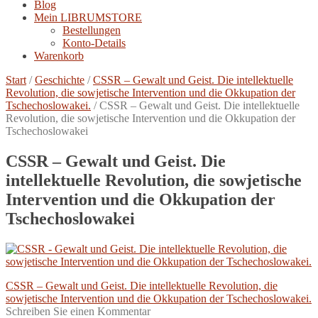
Blog
Mein LIBRUMSTORE
Bestellungen
Konto-Details
Warenkorb
Start
/
Geschichte
/
CSSR – Gewalt und Geist. Die intellektuelle
Revolution, die sowjetische Intervention und die Okkupation der
Tschechoslowakei.
/
CSSR – Gewalt und Geist. Die intellektuelle
Revolution, die sowjetische Intervention und die Okkupation der
Tschechoslowakei
CSSR – Gewalt und Geist. Die
intellektuelle Revolution, die sowjetische
Intervention und die Okkupation der
Tschechoslowakei
Beitragsnavigation
Vorheriger
CSSR – Gewalt und Geist. Die intellektuelle Revolution, die
Beitrag:
sowjetische Intervention und die Okkupation der Tschechoslowakei.
Schreiben Sie einen Kommentar