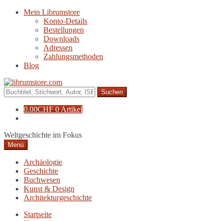
Zur
Zum
Mein Librumstore
Navigation
Inhalt
Konto-Details
springen
springen
Bestellungen
Downloads
Adressen
Zahlungsmethoden
Blog
Suche
nach:
0.00
CHF
0 Artikel
Weltgeschichte im Fokus
Menü
Archäologie
Geschichte
Buchwesen
Kunst & Design
Architekturgeschichte
Startseite