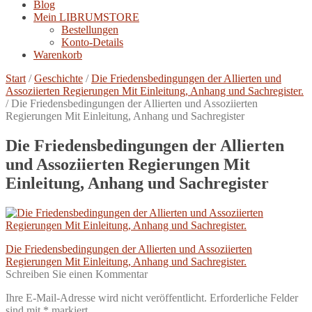
Blog
Mein LIBRUMSTORE
Bestellungen
Konto-Details
Warenkorb
Start
/
Geschichte
/
Die Friedensbedingungen der Allierten und
Assoziierten Regierungen Mit Einleitung, Anhang und Sachregister.
/
Die Friedensbedingungen der Allierten und Assoziierten
Regierungen Mit Einleitung, Anhang und Sachregister
Die Friedensbedingungen der Allierten
und Assoziierten Regierungen Mit
Einleitung, Anhang und Sachregister
Beitragsnavigation
Vorheriger
Die Friedensbedingungen der Allierten und Assoziierten
Beitrag:
Regierungen Mit Einleitung, Anhang und Sachregister.
Schreiben Sie einen Kommentar
Ihre E-Mail-Adresse wird nicht veröffentlicht.
Erforderliche Felder
sind mit
*
markiert