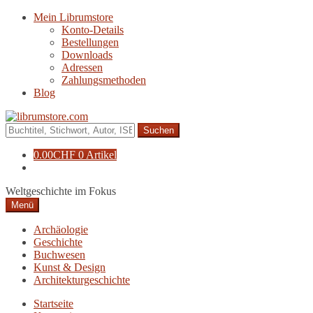
Zur
Zum
Mein Librumstore
Navigation
Inhalt
Konto-Details
springen
springen
Bestellungen
Downloads
Adressen
Zahlungsmethoden
Blog
Suche
nach:
0.00
CHF
0 Artikel
Weltgeschichte im Fokus
Menü
Archäologie
Geschichte
Buchwesen
Kunst & Design
Architekturgeschichte
Startseite