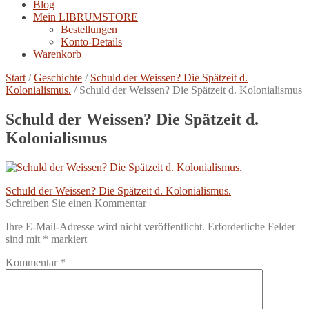
Blog
Mein LIBRUMSTORE
Bestellungen
Konto-Details
Warenkorb
Start
/
Geschichte
/
Schuld der Weissen? Die Spätzeit d.
Kolonialismus.
/
Schuld der Weissen? Die Spätzeit d. Kolonialismus
Schuld der Weissen? Die Spätzeit d.
Kolonialismus
Beitragsnavigation
Vorheriger
Schuld der Weissen? Die Spätzeit d. Kolonialismus.
Beitrag:
Schreiben Sie einen Kommentar
Ihre E-Mail-Adresse wird nicht veröffentlicht.
Erforderliche Felder
sind mit
*
markiert
Kommentar
*