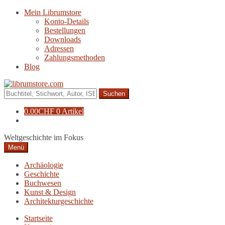
Zur
Zum
Mein Librumstore
Navigation
Inhalt
Konto-Details
springen
springen
Bestellungen
Downloads
Adressen
Zahlungsmethoden
Blog
Suche
nach:
0.00
CHF
0 Artikel
Weltgeschichte im Fokus
Menü
Archäologie
Geschichte
Buchwesen
Kunst & Design
Architekturgeschichte
Startseite