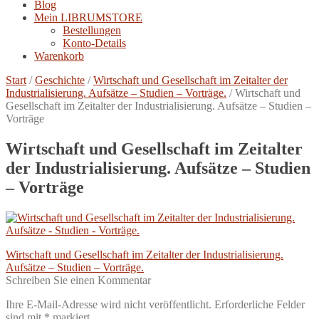
Blog
Mein LIBRUMSTORE
Bestellungen
Konto-Details
Warenkorb
Start
/
Geschichte
/
Wirtschaft und Gesellschaft im Zeitalter der
Industrialisierung. Aufsätze – Studien – Vorträge.
/
Wirtschaft und
Gesellschaft im Zeitalter der Industrialisierung. Aufsätze – Studien –
Vorträge
Wirtschaft und Gesellschaft im Zeitalter
der Industrialisierung. Aufsätze – Studien
– Vorträge
Beitragsnavigation
Vorheriger
Wirtschaft und Gesellschaft im Zeitalter der Industrialisierung.
Beitrag:
Aufsätze – Studien – Vorträge.
Schreiben Sie einen Kommentar
Ihre E-Mail-Adresse wird nicht veröffentlicht.
Erforderliche Felder
sind mit
*
markiert