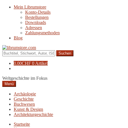
Zur
Zum
Mein Librumstore
Navigation
Inhalt
Konto-Details
springen
springen
Bestellungen
Downloads
Adressen
Zahlungsmethoden
Blog
Suche
nach:
0.00
CHF
0 Artikel
Weltgeschichte im Fokus
Menü
Archäologie
Geschichte
Buchwesen
Kunst & Design
Architekturgeschichte
Startseite