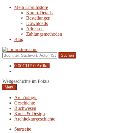
Zur
Zum
Mein Librumstore
Navigation
Inhalt
Konto-Details
springen
springen
Bestellungen
Downloads
Adressen
Zahlungsmethoden
Blog
Suche
nach:
0.00
CHF
0 Artikel
Weltgeschichte im Fokus
Menü
Archäologie
Geschichte
Buchwesen
Kunst & Design
Architekturgeschichte
Startseite