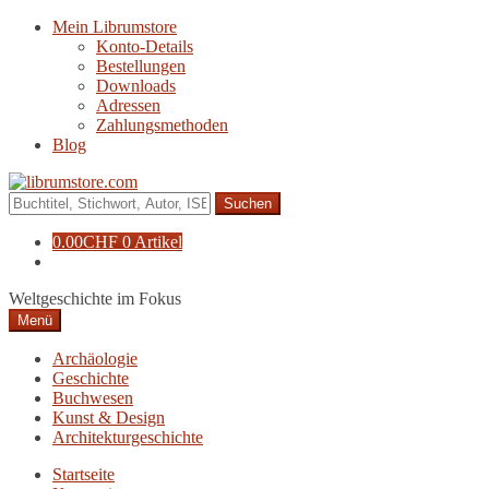
Zur
Zum
Mein Librumstore
Navigation
Inhalt
Konto-Details
springen
springen
Bestellungen
Downloads
Adressen
Zahlungsmethoden
Blog
Suche
nach:
0.00
CHF
0 Artikel
Weltgeschichte im Fokus
Menü
Archäologie
Geschichte
Buchwesen
Kunst & Design
Architekturgeschichte
Startseite