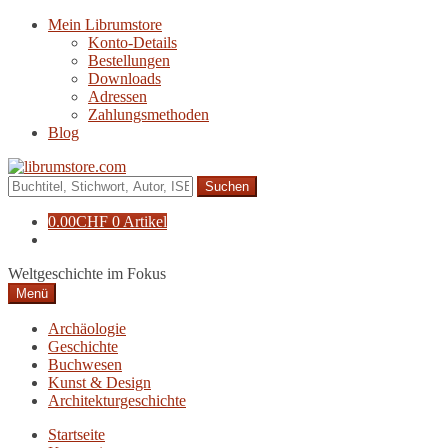
Zur
Zum
Mein Librumstore
Navigation
Inhalt
Konto-Details
springen
springen
Bestellungen
Downloads
Adressen
Zahlungsmethoden
Blog
Suche
nach:
0.00
CHF
0 Artikel
Weltgeschichte im Fokus
Menü
Archäologie
Geschichte
Buchwesen
Kunst & Design
Architekturgeschichte
Startseite