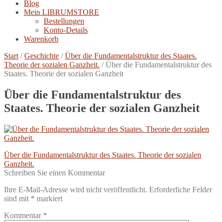
Blog
Mein LIBRUMSTORE
Bestellungen
Konto-Details
Warenkorb
Start
/
Geschichte
/
Über die Fundamentalstruktur des Staates.
Theorie der sozialen Ganzheit.
/
Über die Fundamentalstruktur des
Staates. Theorie der sozialen Ganzheit
Über die Fundamentalstruktur des
Staates. Theorie der sozialen Ganzheit
Beitragsnavigation
Vorheriger
Über die Fundamentalstruktur des Staates. Theorie der sozialen
Beitrag:
Ganzheit.
Schreiben Sie einen Kommentar
Ihre E-Mail-Adresse wird nicht veröffentlicht.
Erforderliche Felder
sind mit
*
markiert
Kommentar
*