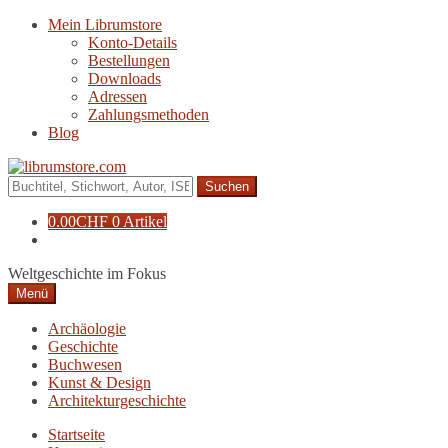
Zur
Zum
Mein Librumstore
Navigation
Inhalt
Konto-Details
springen
springen
Bestellungen
Downloads
Adressen
Zahlungsmethoden
Blog
Suche
nach:
0.00
CHF
0 Artikel
Weltgeschichte im Fokus
Menü
Archäologie
Geschichte
Buchwesen
Kunst & Design
Architekturgeschichte
Startseite