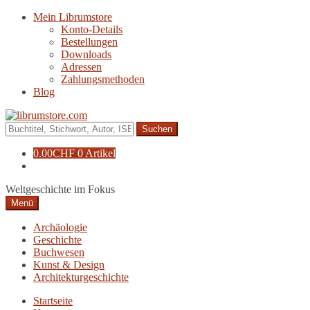
Zur
Zum
Mein Librumstore
Navigation
Inhalt
Konto-Details
springen
springen
Bestellungen
Downloads
Adressen
Zahlungsmethoden
Blog
Suche
nach:
0.00
CHF
0 Artikel
Weltgeschichte im Fokus
Menü
Archäologie
Geschichte
Buchwesen
Kunst & Design
Architekturgeschichte
Startseite