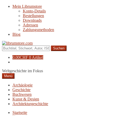
Zur
Zum
Mein Librumstore
Navigation
Inhalt
Konto-Details
springen
springen
Bestellungen
Downloads
Adressen
Zahlungsmethoden
Blog
Suche
nach:
0.00
CHF
0 Artikel
Weltgeschichte im Fokus
Menü
Archäologie
Geschichte
Buchwesen
Kunst & Design
Architekturgeschichte
Startseite