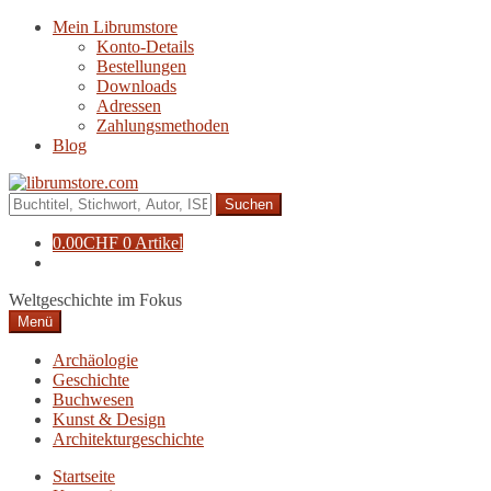
Zur
Zum
Mein Librumstore
Navigation
Inhalt
Konto-Details
springen
springen
Bestellungen
Downloads
Adressen
Zahlungsmethoden
Blog
Suche
nach:
0.00
CHF
0 Artikel
Weltgeschichte im Fokus
Menü
Archäologie
Geschichte
Buchwesen
Kunst & Design
Architekturgeschichte
Startseite