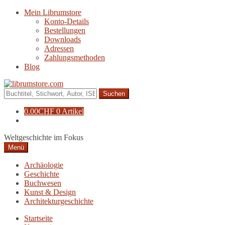
Zur
Zum
Mein Librumstore
Navigation
Inhalt
Konto-Details
springen
springen
Bestellungen
Downloads
Adressen
Zahlungsmethoden
Blog
Suche
nach:
0.00
CHF
0 Artikel
Weltgeschichte im Fokus
Menü
Archäologie
Geschichte
Buchwesen
Kunst & Design
Architekturgeschichte
Startseite