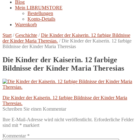
Blog
Mein LIBRUMSTORE
Bestellungen
Konto-Details
Warenkorb
Start
/
Geschichte
/
Die Kinder der Kaiserin. 12 farbige Bildnisse
der Kinder Maria Theresias.
/
Die Kinder der Kaiserin. 12 farbige
Bildnisse der Kinder Maria Theresias
Die Kinder der Kaiserin. 12 farbige
Bildnisse der Kinder Maria Theresias
Beitragsnavigation
Vorheriger
Die Kinder der Kaiserin. 12 farbige Bildnisse der Kinder Maria
Beitrag:
Theresias.
Schreiben Sie einen Kommentar
Ihre E-Mail-Adresse wird nicht veröffentlicht.
Erforderliche Felder
sind mit
*
markiert
Kommentar
*