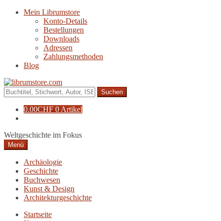
Zur
Zum
Mein Librumstore
Navigation
Inhalt
Konto-Details
springen
springen
Bestellungen
Downloads
Adressen
Zahlungsmethoden
Blog
Suche
nach:
0.00
CHF
0 Artikel
Weltgeschichte im Fokus
Menü
Archäologie
Geschichte
Buchwesen
Kunst & Design
Architekturgeschichte
Startseite