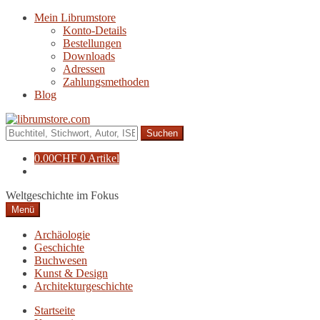
Zur
Zum
Mein Librumstore
Navigation
Inhalt
Konto-Details
springen
springen
Bestellungen
Downloads
Adressen
Zahlungsmethoden
Blog
Suche
nach:
0.00
CHF
0 Artikel
Weltgeschichte im Fokus
Menü
Archäologie
Geschichte
Buchwesen
Kunst & Design
Architekturgeschichte
Startseite