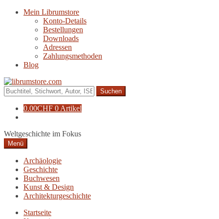
Zur
Zum
Mein Librumstore
Navigation
Inhalt
Konto-Details
springen
springen
Bestellungen
Downloads
Adressen
Zahlungsmethoden
Blog
Suche
nach:
0.00
CHF
0 Artikel
Weltgeschichte im Fokus
Menü
Archäologie
Geschichte
Buchwesen
Kunst & Design
Architekturgeschichte
Startseite