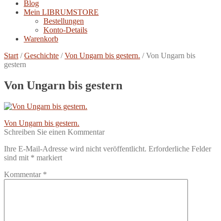
Blog
Mein LIBRUMSTORE
Bestellungen
Konto-Details
Warenkorb
Start
/
Geschichte
/
Von Ungarn bis gestern.
/
Von Ungarn bis
gestern
Von Ungarn bis gestern
Beitragsnavigation
Vorheriger
Von Ungarn bis gestern.
Beitrag:
Schreiben Sie einen Kommentar
Ihre E-Mail-Adresse wird nicht veröffentlicht.
Erforderliche Felder
sind mit
*
markiert
Kommentar
*