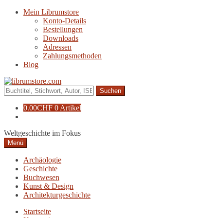
Zur
Zum
Mein Librumstore
Navigation
Inhalt
Konto-Details
springen
springen
Bestellungen
Downloads
Adressen
Zahlungsmethoden
Blog
Suche
nach:
0.00
CHF
0 Artikel
Weltgeschichte im Fokus
Menü
Archäologie
Geschichte
Buchwesen
Kunst & Design
Architekturgeschichte
Startseite