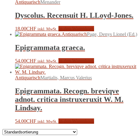
Antiquarisch
Menander
Dyscolus. Recensuit H. LLoyd-Jones.
18.00
CHF
In den Warenkorb
inkl. MwSt.
Antiquarisch
Page, Denys Lionel (Ed.)
Epigrammata graeca.
54.00
CHF
In den Warenkorb
inkl. MwSt.
Antiquarisch
Martialis, Marcus Valerius
Epigrammata. Recogn. breviqve
adnot. critica instruxeruxit W. M.
Lindsay.
54.00
CHF
In den Warenkorb
inkl. MwSt.