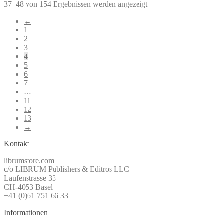
37–48 von 154 Ergebnissen werden angezeigt
←
1
2
3
4
5
6
7
…
11
12
13
→
Kontakt
librumstore.com
c/o LIBRUM Publishers & Editros LLC
Laufenstrasse 33
CH-4053 Basel
+41 (0)61 751 66 33
Informationen