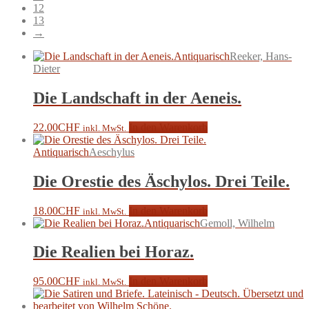
12
13
→
Antiquarisch
Reeker, Hans-
Dieter
Die Landschaft in der Aeneis.
22.00
CHF
In den Warenkorb
inkl. MwSt.
Antiquarisch
Aeschylus
Die Orestie des Äschylos. Drei Teile.
18.00
CHF
In den Warenkorb
inkl. MwSt.
Antiquarisch
Gemoll, Wilhelm
Die Realien bei Horaz.
95.00
CHF
In den Warenkorb
inkl. MwSt.