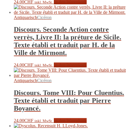
24.00
CHF
In den Warenkorb
inkl. MwSt.
Antiquarisch
Cicéron
Discours. Seconde Action contre
verrès, Livre II: la préture de Sicile.
Texte établi et traduit par H. de la
Ville de Mirmont.
24.00
CHF
In den Warenkorb
inkl. MwSt.
Antiquarisch
Cicéron
Discours. Tome VIII: Pour Cluentius.
Texte établi et traduit par Pierre
Boyancé.
24.00
CHF
In den Warenkorb
inkl. MwSt.