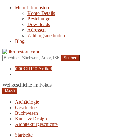
Zur
Zum
Mein Librumstore
Navigation
Inhalt
Konto-Details
springen
springen
Bestellungen
Downloads
Adressen
Zahlungsmethoden
Blog
Suche
nach:
0.00
CHF
0 Artikel
Weltgeschichte im Fokus
Menü
Archäologie
Geschichte
Buchwesen
Kunst & Design
Architekturgeschichte
Startseite