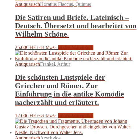
Antiquarisch
Horatius Flaccus, Quintus
Die Satiren und Briefe. Lateinisch –
Deutsch. Übersetzt und bearbeitet von
Wilhelm Schöne.
25.00
CHF
In den Warenkorb
inkl. MwSt.
Antiquarisch
Fränkel, Arthur
Die schönsten Lustspiele der
Griechen und Römer. Zur
Einführung in die antike Komödie
nacherzählt und erläutert.
12.00
CHF
In den Warenkorb
inkl. MwSt.
Antiquarisch
Aeschylos