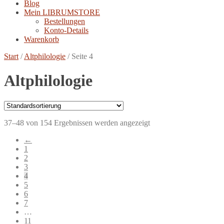
Blog
Mein LIBRUMSTORE
Bestellungen
Konto-Details
Warenkorb
Start
/
Altphilologie
/
Seite 4
Altphilologie
37–48 von 154 Ergebnissen werden angezeigt
←
1
2
3
4
5
6
7
…
11