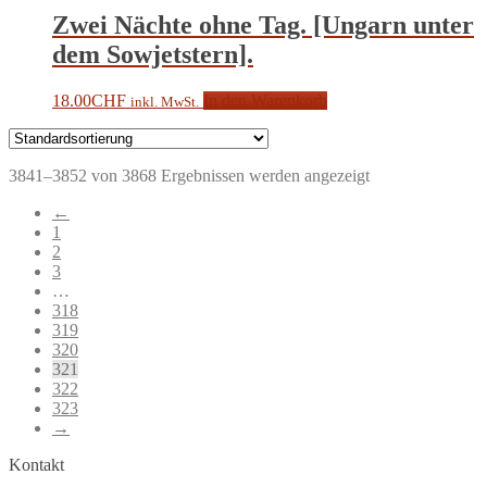
Zwei Nächte ohne Tag. [Ungarn unter
dem Sowjetstern].
18.00
CHF
In den Warenkorb
inkl. MwSt.
3841–3852 von 3868 Ergebnissen werden angezeigt
←
1
2
3
…
318
319
320
321
322
323
→
Kontakt