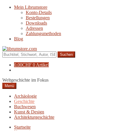
Zur
Zum
Mein Librumstore
Navigation
Inhalt
Konto-Details
springen
springen
Bestellungen
Downloads
Adressen
Zahlungsmethoden
Blog
Suche
nach:
0.00
CHF
0 Artikel
Weltgeschichte im Fokus
Menü
Archäologie
Geschichte
Buchwesen
Kunst & Design
Architekturgeschichte
Startseite