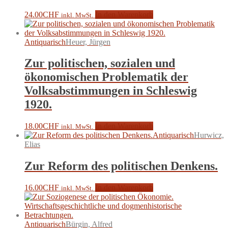
24.00
CHF
In den Warenkorb
inkl. MwSt.
Antiquarisch
Heuer, Jürgen
Zur politischen, sozialen und
ökonomischen Problematik der
Volksabstimmungen in Schleswig
1920.
18.00
CHF
In den Warenkorb
inkl. MwSt.
Antiquarisch
Hurwicz,
Elias
Zur Reform des politischen Denkens.
16.00
CHF
In den Warenkorb
inkl. MwSt.
Antiquarisch
Bürgin, Alfred