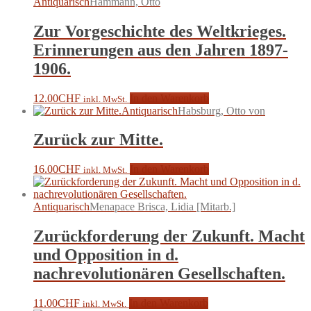
Antiquarisch
Hammann, Otto
Zur Vorgeschichte des Weltkrieges.
Erinnerungen aus den Jahren 1897-
1906.
12.00
CHF
In den Warenkorb
inkl. MwSt.
Antiquarisch
Habsburg, Otto von
Zurück zur Mitte.
16.00
CHF
In den Warenkorb
inkl. MwSt.
Antiquarisch
Menapace Brisca, Lidia [Mitarb.]
Zurückforderung der Zukunft. Macht
und Opposition in d.
nachrevolutionären Gesellschaften.
11.00
CHF
In den Warenkorb
inkl. MwSt.