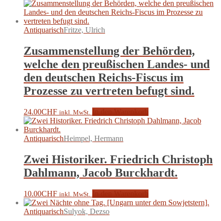
Antiquarisch
Fritze, Ulrich
Zusammenstellung der Behörden,
welche den preußischen Landes- und
den deutschen Reichs-Fiscus im
Prozesse zu vertreten befugt sind.
24.00
CHF
In den Warenkorb
inkl. MwSt.
Antiquarisch
Heimpel, Hermann
Zwei Historiker. Friedrich Christoph
Dahlmann, Jacob Burckhardt.
10.00
CHF
In den Warenkorb
inkl. MwSt.
Antiquarisch
Sulyok, Dezso