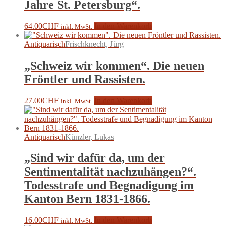
Jahre St. Petersburg“.
64.00
CHF
In den Warenkorb
inkl. MwSt.
Antiquarisch
Frischknecht, Jürg
„Schweiz wir kommen“. Die neuen
Fröntler und Rassisten.
27.00
CHF
In den Warenkorb
inkl. MwSt.
Antiquarisch
Künzler, Lukas
„Sind wir dafür da, um der
Sentimentalität nachzuhängen?“.
Todesstrafe und Begnadigung im
Kanton Bern 1831-1866.
16.00
CHF
In den Warenkorb
inkl. MwSt.