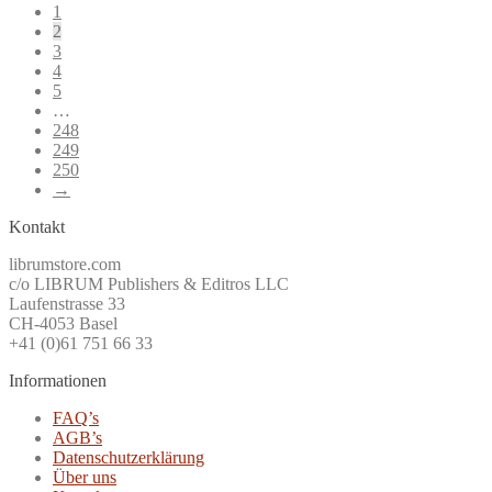
1
2
3
4
5
…
248
249
250
→
Kontakt
librumstore.com
c/o LIBRUM Publishers & Editros LLC
Laufenstrasse 33
CH-4053 Basel
+41 (0)61 751 66 33
Informationen
FAQ’s
AGB’s
Datenschutzerklärung
Über uns