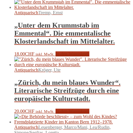
Antiquarisch
Tremp, Ernst
„Unter dem Krummstab im
Emmental“. Die emmentalische
Klosterlandschaft im Mittelalter.
18.00
CHF
In den Warenkorb
inkl. MwSt.
Antiquarisch
Kröger, Ute
„Zürich, du mein blaues Wunder“.
Literarische Streifzüge durch eine
europäische Kulturstadt.
20.00
CHF
In den Warenkorb
inkl. MwSt.
Antiquarisch
Leuenberger, Marco/Mani, Lea/Rudin,
Simone/Seglias, Loretta