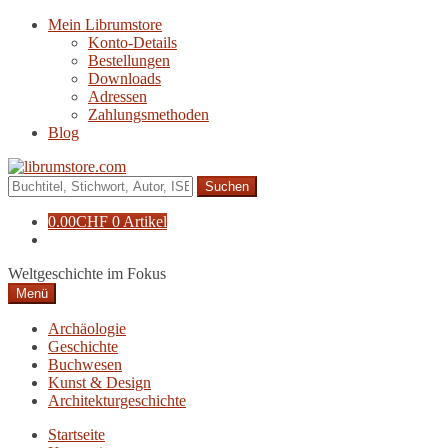
Zur
Zum
Mein Librumstore
Navigation
Inhalt
Konto-Details
springen
springen
Bestellungen
Downloads
Adressen
Zahlungsmethoden
Blog
Suche
nach:
0.00
CHF
0 Artikel
Weltgeschichte im Fokus
Menü
Archäologie
Geschichte
Buchwesen
Kunst & Design
Architekturgeschichte
Startseite