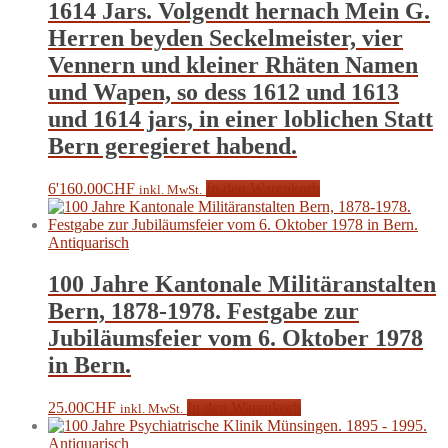
1614 Jars. Volgendt hernach Mein G.
Herren beyden Seckelmeister, vier
Vennern und kleiner Rhäten Namen
und Wapen, so dess 1612 und 1613
und 1614 jars, in einer loblichen Statt
Bern geregieret habend.
6'160.00
CHF
In den Warenkorb
inkl. MwSt.
Antiquarisch
100 Jahre Kantonale Militäranstalten
Bern, 1878-1978. Festgabe zur
Jubiläumsfeier vom 6. Oktober 1978
in Bern.
25.00
CHF
In den Warenkorb
inkl. MwSt.
Antiquarisch