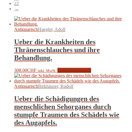
22
→
Antiquarisch
Haegler, Adolf
Ueber die Krankheiten des
Thränenschlauches und ihre
Behandlung.
308.00
CHF
In den Warenkorb
inkl. MwSt.
Antiquarisch
Birkhäuser, Rudolf
Ueber die Schädigungen des
menschlichen Sehorganes durch
stumpfe Traumen des Schädels wie
des Augapfels.