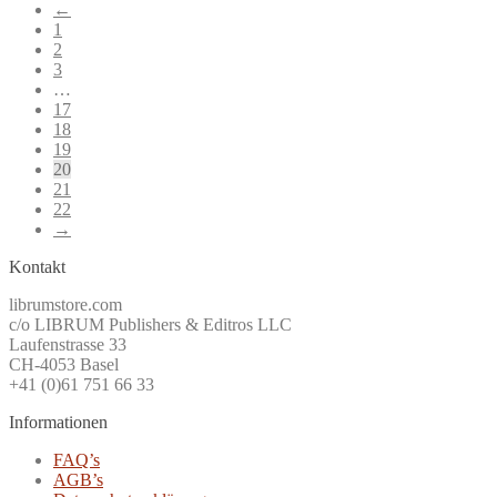
←
1
2
3
…
17
18
19
20
21
22
→
Kontakt
librumstore.com
c/o LIBRUM Publishers & Editros LLC
Laufenstrasse 33
CH-4053 Basel
+41 (0)61 751 66 33
Informationen
FAQ’s
AGB’s