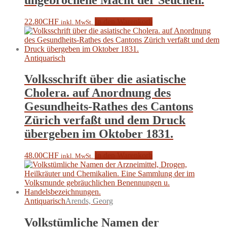
22.80
CHF
In den Warenkorb
inkl. MwSt.
Antiquarisch
Volksschrift über die asiatische
Cholera. auf Anordnung des
Gesundheits-Rathes des Cantons
Zürich verfaßt und dem Druck
übergeben im Oktober 1831.
48.00
CHF
In den Warenkorb
inkl. MwSt.
Antiquarisch
Arends, Georg
Volkstümliche Namen der