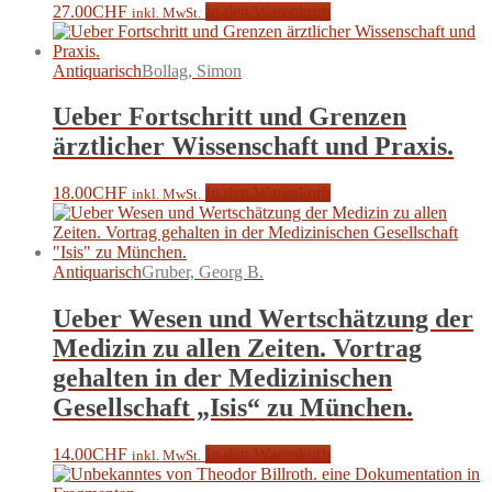
27.00
CHF
In den Warenkorb
inkl. MwSt.
Antiquarisch
Bollag, Simon
Ueber Fortschritt und Grenzen
ärztlicher Wissenschaft und Praxis.
18.00
CHF
In den Warenkorb
inkl. MwSt.
Antiquarisch
Gruber, Georg B.
Ueber Wesen und Wertschätzung der
Medizin zu allen Zeiten. Vortrag
gehalten in der Medizinischen
Gesellschaft „Isis“ zu München.
14.00
CHF
In den Warenkorb
inkl. MwSt.