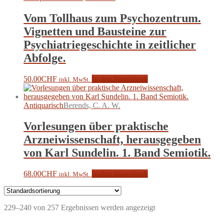
Vom Tollhaus zum Psychozentrum.
Vignetten und Bausteine zur
Psychiatriegeschichte in zeitlicher
Abfolge.
50.00
CHF
In den Warenkorb
inkl. MwSt.
Antiquarisch
Berends, C. A. W.
Vorlesungen über praktische
Arzneiwissenschaft, herausgegeben
von Karl Sundelin. 1. Band Semiotik.
68.00
CHF
In den Warenkorb
inkl. MwSt.
229–240 von 257 Ergebnissen werden angezeigt