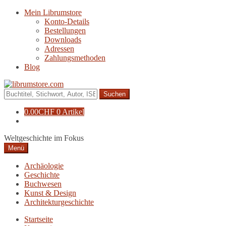
Zur
Zum
Mein Librumstore
Navigation
Inhalt
Konto-Details
springen
springen
Bestellungen
Downloads
Adressen
Zahlungsmethoden
Blog
Suche
nach:
0.00
CHF
0 Artikel
Weltgeschichte im Fokus
Menü
Archäologie
Geschichte
Buchwesen
Kunst & Design
Architekturgeschichte
Startseite