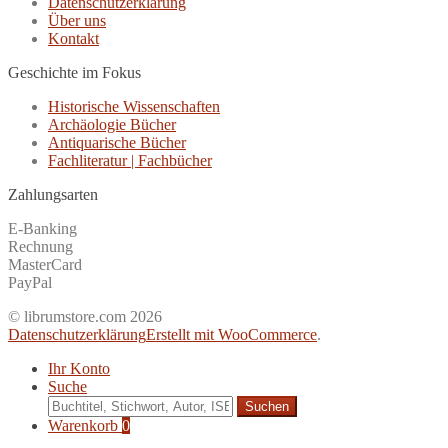
Datenschutzerklärung
Über uns
Kontakt
Geschichte im Fokus
Historische Wissenschaften
Archäologie Bücher
Antiquarische Bücher
Fachliteratur | Fachbücher
Zahlungsarten
E-Banking
Rechnung
MasterCard
PayPal
© librumstore.com 2026
Datenschutzerklärung
Erstellt mit WooCommerce
.
Ihr Konto
Suche
Suche
nach:
Warenkorb
0