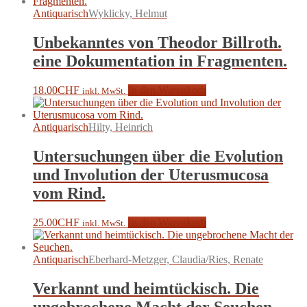
Antiquarisch
Wyklicky, Helmut
Unbekanntes von Theodor Billroth.
eine Dokumentation in Fragmenten.
18.00
CHF
In den Warenkorb
inkl. MwSt.
Antiquarisch
Hilty, Heinrich
Untersuchungen über die Evolution
und Involution der Uterusmucosa
vom Rind.
25.00
CHF
In den Warenkorb
inkl. MwSt.
Antiquarisch
Eberhard-Metzger, Claudia/Ries, Renate
Verkannt und heimtückisch. Die
ungebrochene Macht der Seuchen.