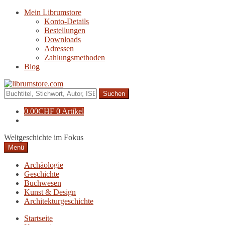
Zur
Zum
Mein Librumstore
Navigation
Inhalt
Konto-Details
springen
springen
Bestellungen
Downloads
Adressen
Zahlungsmethoden
Blog
Suche
nach:
0.00
CHF
0 Artikel
Weltgeschichte im Fokus
Menü
Archäologie
Geschichte
Buchwesen
Kunst & Design
Architekturgeschichte
Startseite