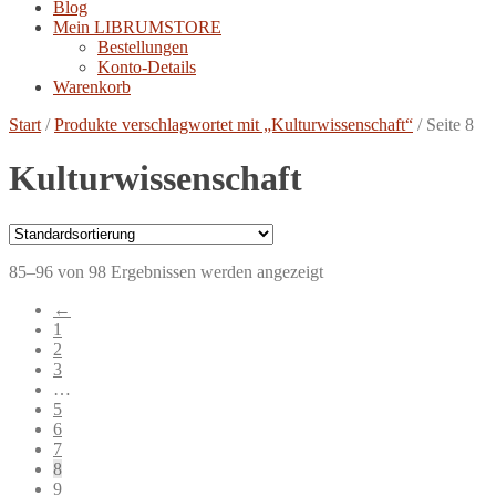
Blog
Mein LIBRUMSTORE
Bestellungen
Konto-Details
Warenkorb
Start
/
Produkte verschlagwortet mit „Kulturwissenschaft“
/
Seite 8
Kulturwissenschaft
85–96 von 98 Ergebnissen werden angezeigt
←
1
2
3
…
5
6
7
8
9