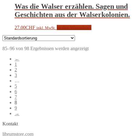
Was die Walser erzählen. Sagen und
Geschichten aus der Walserkolonien.
27.00
CHF
In den Warenkorb
inkl. MwSt.
85–96 von 98 Ergebnissen werden angezeigt
←
1
2
3
…
5
6
7
8
9
→
Kontakt
librumstore.com