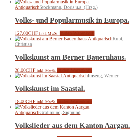
Antiquarisch
Stockmann, Doris u.a. (Hrsg.)
Volks- und Popularmusik in Europa.
127.00
CHF
In den Warenkorb
inkl. MwSt.
Antiquarisch
Rubi,
Christian
Volkskunst am Berner Bauernhaus.
28.00
CHF
In den Warenkorb
inkl. MwSt.
Antiquarisch
Imseng, Werner
Volkskunst im Saastal.
18.00
CHF
In den Warenkorb
inkl. MwSt.
Antiquarisch
Grolimund, Sigmund
Volkslieder aus dem Kanton Aargau.