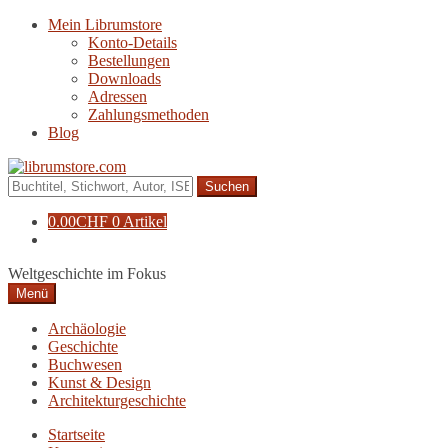
Zur
Zum
Mein Librumstore
Navigation
Inhalt
Konto-Details
springen
springen
Bestellungen
Downloads
Adressen
Zahlungsmethoden
Blog
Suche
nach:
0.00
CHF
0 Artikel
Weltgeschichte im Fokus
Menü
Archäologie
Geschichte
Buchwesen
Kunst & Design
Architekturgeschichte
Startseite