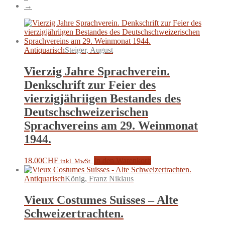
→
Antiquarisch
Steiger, August
Vierzig Jahre Sprachverein.
Denkschrift zur Feier des
vierzigjähriigen Bestandes des
Deutschschweizerischen
Sprachvereins am 29. Weinmonat
1944.
18.00
CHF
In den Warenkorb
inkl. MwSt.
Antiquarisch
König, Franz Niklaus
Vieux Costumes Suisses – Alte
Schweizertrachten.