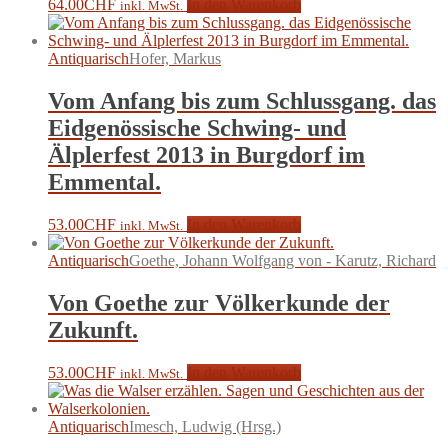
64.00
CHF
In den Warenkorb
inkl. MwSt.
Antiquarisch
Hofer, Markus
Vom Anfang bis zum Schlussgang. das
Eidgenössische Schwing- und
Älplerfest 2013 in Burgdorf im
Emmental.
53.00
CHF
In den Warenkorb
inkl. MwSt.
Antiquarisch
Goethe, Johann Wolfgang von - Karutz, Richard
Von Goethe zur Völkerkunde der
Zukunft.
53.00
CHF
In den Warenkorb
inkl. MwSt.
Antiquarisch
Imesch, Ludwig (Hrsg.)