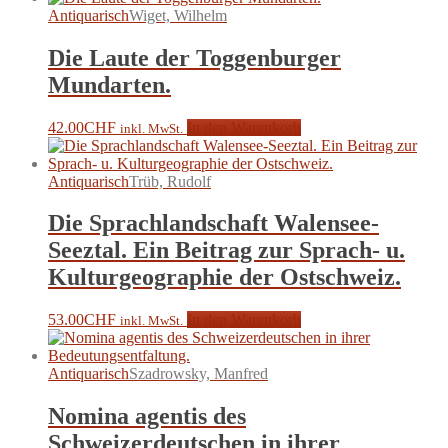
Antiquarisch
Wiget, Wilhelm
Die Laute der Toggenburger
Mundarten.
42.00
CHF
In den Warenkorb
inkl. MwSt.
Antiquarisch
Trüb, Rudolf
Die Sprachlandschaft Walensee-
Seeztal. Ein Beitrag zur Sprach- u.
Kulturgeographie der Ostschweiz.
53.00
CHF
In den Warenkorb
inkl. MwSt.
Antiquarisch
Szadrowsky, Manfred
Nomina agentis des
Schweizerdeutschen in ihrer