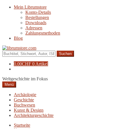
Zur
Zum
Mein Librumstore
Navigation
Inhalt
Konto-Details
springen
springen
Bestellungen
Downloads
Adressen
Zahlungsmethoden
Blog
Suche
nach:
0.00
CHF
0 Artikel
Weltgeschichte im Fokus
Menü
Archäologie
Geschichte
Buchwesen
Kunst & Design
Architekturgeschichte
Startseite