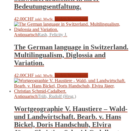
Bedeutungsentfaltung.
42.00
CHF
In den Warenkorb
inkl. MwSt.
Antiquarisch
Rash, Felicity J.
The German language in Switzerland.
Multilingualism, Diglossia and
Variation.
42.00
CHF
In den Warenkorb
inkl. MwSt.
Antiquarisch
Trüb, Rudolf (Hrsg.)
Wortgeographie V. Haustiere – Wald-
und Landwirtschaft. Bearb. v. Hans
Bickel, Doris Handschuh, Elvira