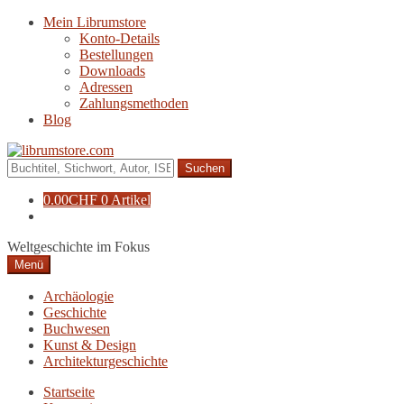
Zur
Zum
Mein Librumstore
Navigation
Inhalt
Konto-Details
springen
springen
Bestellungen
Downloads
Adressen
Zahlungsmethoden
Blog
Suche
nach:
0.00
CHF
0 Artikel
Weltgeschichte im Fokus
Menü
Archäologie
Geschichte
Buchwesen
Kunst & Design
Architekturgeschichte
Startseite