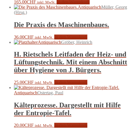
165.00
CHF
In den Warenkorb
inkl. MwSt.
Antiquarisch
Müller, Georg
(Hrsg.)
Die Praxis des Maschinenbaues.
36.00
CHF
In den Warenkorb
inkl. MwSt.
Antiquarisch
Gröber, Heinrich
H. Rietschels Leitfaden der Heiz- und
Lüftungstechnik. Mit einem Abschnitt
über Hygiene von J. Bürgers.
25.00
CHF
In den Warenkorb
inkl. MwSt.
Antiquarisch
Ostertag, Paul
Kälteprozesse. Dargestellt mit Hilfe
der Entropie-Tafel.
20.00
CHF
In den Warenkorb
inkl. MwSt.