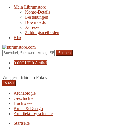
Zur
Zum
Mein Librumstore
Navigation
Inhalt
Konto-Details
springen
springen
Bestellungen
Downloads
Adressen
Zahlungsmethoden
Blog
Suche
nach:
0.00
CHF
0 Artikel
Weltgeschichte im Fokus
Menü
Archäologie
Geschichte
Buchwesen
Kunst & Design
Architekturgeschichte
Startseite