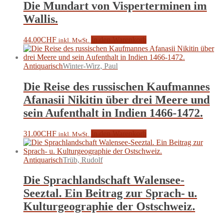
Die Mundart von Visperterminen im
Wallis.
44.00
CHF
In den Warenkorb
inkl. MwSt.
Antiquarisch
Winter-Wirz, Paul
Die Reise des russischen Kaufmannes
Afanasii Nikitin über drei Meere und
sein Aufenthalt in Indien 1466-1472.
31.00
CHF
In den Warenkorb
inkl. MwSt.
Antiquarisch
Trüb, Rudolf
Die Sprachlandschaft Walensee-
Seeztal. Ein Beitrag zur Sprach- u.
Kulturgeographie der Ostschweiz.