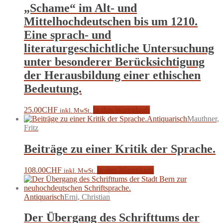
„Schame“ im Alt- und
Mittelhochdeutschen bis um 1210.
Eine sprach- und
literaturgeschichtliche Untersuchung
unter besonderer Berücksichtigung
der Herausbildung einer ethischen
Bedeutung.
25.00
CHF
In den Warenkorb
inkl. MwSt.
Antiquarisch
Mauthner,
Fritz
Beiträge zu einer Kritik der Sprache.
108.00
CHF
In den Warenkorb
inkl. MwSt.
Antiquarisch
Erni, Christian
Der Übergang des Schrifttums der