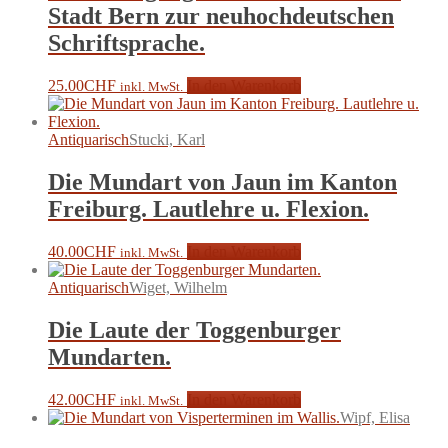
Stadt Bern zur neuhochdeutschen
Schriftsprache.
25.00
CHF
In den Warenkorb
inkl. MwSt.
Antiquarisch
Stucki, Karl
Die Mundart von Jaun im Kanton
Freiburg. Lautlehre u. Flexion.
40.00
CHF
In den Warenkorb
inkl. MwSt.
Antiquarisch
Wiget, Wilhelm
Die Laute der Toggenburger
Mundarten.
42.00
CHF
In den Warenkorb
inkl. MwSt.
Wipf, Elisa