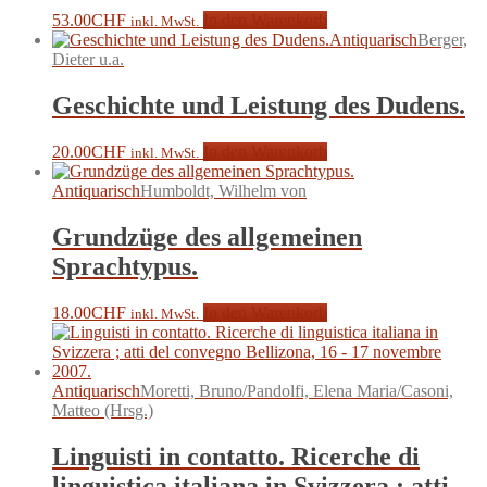
53.00
CHF
In den Warenkorb
inkl. MwSt.
Antiquarisch
Berger,
Dieter u.a.
Geschichte und Leistung des Dudens.
20.00
CHF
In den Warenkorb
inkl. MwSt.
Antiquarisch
Humboldt, Wilhelm von
Grundzüge des allgemeinen
Sprachtypus.
18.00
CHF
In den Warenkorb
inkl. MwSt.
Antiquarisch
Moretti, Bruno/Pandolfi, Elena Maria/Casoni,
Matteo (Hrsg.)
Linguisti in contatto. Ricerche di
linguistica italiana in Svizzera ; atti