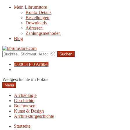
Zur
Zum
Mein Librumstore
Navigation
Inhalt
Konto-Details
springen
springen
Bestellungen
Downloads
Adressen
Zahlungsmethoden
Blog
Suche
nach:
0.00
CHF
0 Artikel
Weltgeschichte im Fokus
Menü
Archäologie
Geschichte
Buchwesen
Kunst & Design
Architekturgeschichte
Startseite