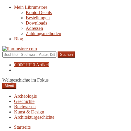
Zur
Zum
Mein Librumstore
Navigation
Inhalt
Konto-Details
springen
springen
Bestellungen
Downloads
Adressen
Zahlungsmethoden
Blog
Suche
nach:
0.00
CHF
0 Artikel
Weltgeschichte im Fokus
Menü
Archäologie
Geschichte
Buchwesen
Kunst & Design
Architekturgeschichte
Startseite