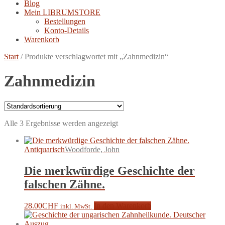
Blog
Mein LIBRUMSTORE
Bestellungen
Konto-Details
Warenkorb
Start
/
Produkte verschlagwortet mit „Zahnmedizin“
Zahnmedizin
Alle 3 Ergebnisse werden angezeigt
Antiquarisch
Woodforde, John
Die merkwürdige Geschichte der
falschen Zähne.
28.00
CHF
In den Warenkorb
inkl. MwSt.