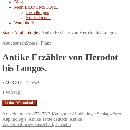
Blog
Mein LIBRUMSTORE
Bestellungen
Konto-Details
Warenkorb
Start
/
Altphilologie
/
Antike Erzähler von Herodot bis Longos.
Antiquarisch
Stoessl, Franz
Antike Erzähler von Herodot
bis Longos.
22.00
CHF
inkl. MwSt.
1 vorrätig
Antike
In den Warenkorb
Erzähler
von
Artikelnummer:
47347BB
Kategorie:
Altphilologie
Schlagwörter:
Herodot
Altphilologie
,
Antike Texte deutsch
,
Antike
bis
Welt/Altertumswissenschaft
,
Literatur
Longos.