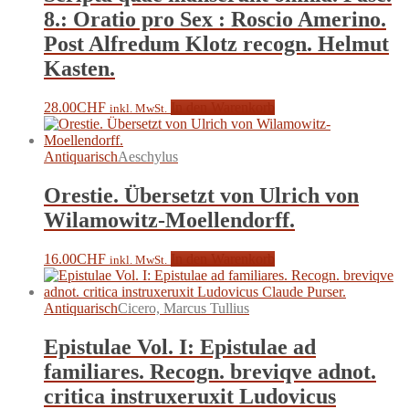
8.: Oratio pro Sex : Roscio Amerino.
Post Alfredum Klotz recogn. Helmut
Kasten.
28.00
CHF
In den Warenkorb
inkl. MwSt.
Antiquarisch
Aeschylus
Orestie. Übersetzt von Ulrich von
Wilamowitz-Moellendorff.
16.00
CHF
In den Warenkorb
inkl. MwSt.
Antiquarisch
Cicero, Marcus Tullius
Epistulae Vol. I: Epistulae ad
familiares. Recogn. breviqve adnot.
critica instruxeruxit Ludovicus