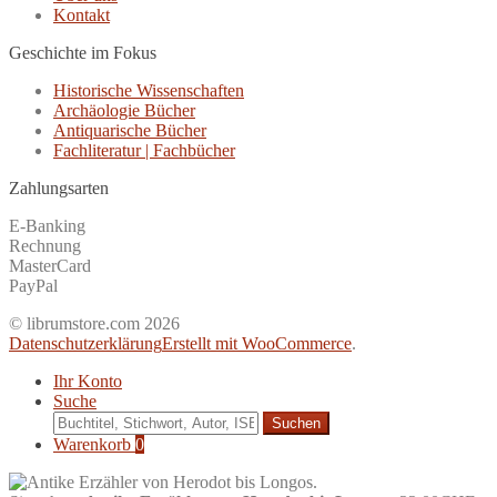
Kontakt
Geschichte im Fokus
Historische Wissenschaften
Archäologie Bücher
Antiquarische Bücher
Fachliteratur | Fachbücher
Zahlungsarten
E-Banking
Rechnung
MasterCard
PayPal
© librumstore.com 2026
Datenschutzerklärung
Erstellt mit WooCommerce
.
Ihr Konto
Suche
Suche
nach:
Warenkorb
0