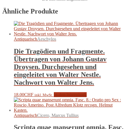
Ähnliche Produkte
Antiquarisch
Aeschylos
Die Tragödien und Fragmente.
Übertragen von Johann Gustav
Droysen. Durchgesehen und
eingeleitet von Walter Nestle.
Nachwort von Walter Jens.
18.00
CHF
In den Warenkorb
inkl. MwSt.
Antiquarisch
Cicero, Marcus Tullius
Scripta quae manserunt omnia. Fasc.