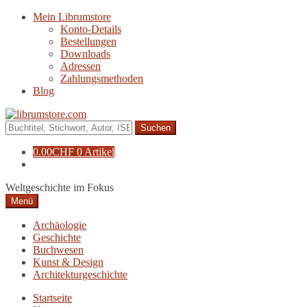
Zur
Zum
Mein Librumstore
Navigation
Inhalt
Konto-Details
springen
springen
Bestellungen
Downloads
Adressen
Zahlungsmethoden
Blog
Suche
nach:
0.00
CHF
0 Artikel
Weltgeschichte im Fokus
Menü
Archäologie
Geschichte
Buchwesen
Kunst & Design
Architekturgeschichte
Startseite